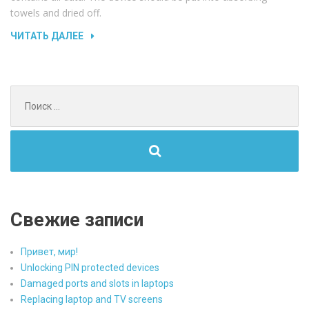
towels and dried off.
«REVIVING
ЧИТАТЬ ДАЛЕЕ
YOUR
PHONE
–
Поиск
WHAT
для:
TO
DO
WHEN
YOUR
PHONE
FALLS
IN
Свежие записи
WATER»
Привет, мир!
Unlocking PIN protected devices
Damaged ports and slots in laptops
Replacing laptop and TV screens