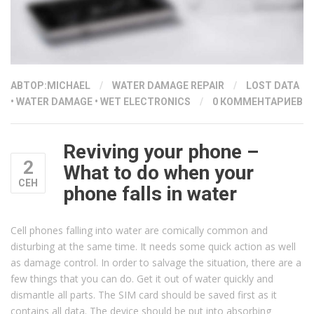
АВТОР:
MICHAEL
/
WATER DAMAGE REPAIR
/
LOST DATA
•
WATER DAMAGE
•
WET ELECTRONICS
/
0 КОММЕНТАРИЕВ
Reviving your phone –
2
What to do when your
СЕН
phone falls in water
Cell phones falling into water are comically common and
disturbing at the same time. It needs some quick action as well
as damage control. In order to salvage the situation, there are a
few things that you can do. Get it out of water quickly and
dismantle all parts. The SIM card should be saved first as it
contains all data. The device should be put into absorbing