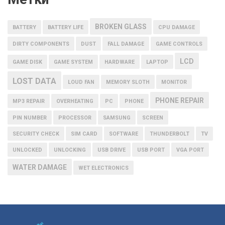
BROKEN GLASS
BATTERY
BATTERY LIFE
CPU DAMAGE
DIRTY COMPONENTS
DUST
FALL DAMAGE
GAME CONTROLS
LCD
GAME DISK
GAME SYSTEM
HARDWARE
LAPTOP
LOST DATA
LOUD FAN
MEMORY SLOTH
MONITOR
PHONE REPAIR
MP3 REPAIR
OVERHEATING
PC
PHONE
PIN NUMBER
PROCESSOR
SAMSUNG
SCREEN
SECURITY CHECK
SIM CARD
SOFTWARE
THUNDERBOLT
TV
UNLOCKED
UNLOCKING
USB DRIVE
USB PORT
VGA PORT
WATER DAMAGE
WET ELECTRONICS