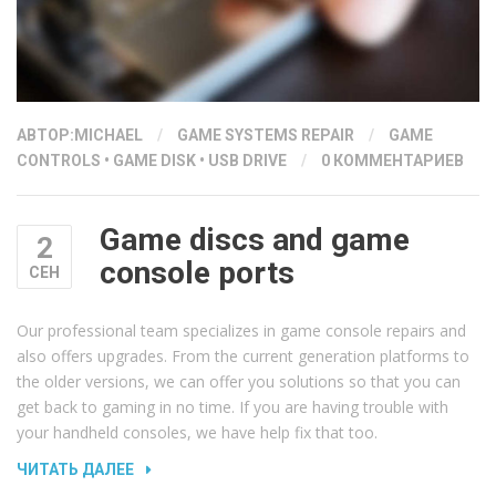
АВТОР:
MICHAEL
/
GAME SYSTEMS REPAIR
/
GAME
CONTROLS
•
GAME DISK
•
USB DRIVE
/
0 КОММЕНТАРИЕВ
Game discs and game
2
console ports
СЕН
Our professional team specializes in game console repairs and
also offers upgrades. From the current generation platforms to
the older versions, we can offer you solutions so that you can
get back to gaming in no time. If you are having trouble with
your handheld consoles, we have help fix that too.
«GAME
ЧИТАТЬ ДАЛЕЕ
DISCS