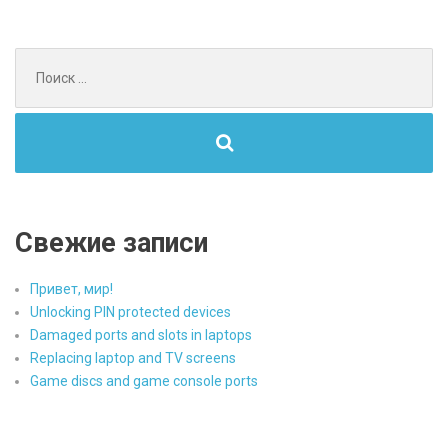
AND
GAME
Поиск
CONSOLE
для:
PORTS»
Свежие записи
Привет, мир!
Unlocking PIN protected devices
Damaged ports and slots in laptops
Replacing laptop and TV screens
Game discs and game console ports