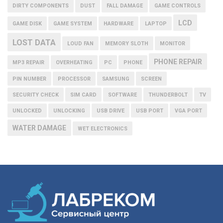
DIRTY COMPONENTS
DUST
FALL DAMAGE
GAME CONTROLS
LCD
GAME DISK
GAME SYSTEM
HARDWARE
LAPTOP
LOST DATA
LOUD FAN
MEMORY SLOTH
MONITOR
PHONE REPAIR
MP3 REPAIR
OVERHEATING
PC
PHONE
PIN NUMBER
PROCESSOR
SAMSUNG
SCREEN
SECURITY CHECK
SIM CARD
SOFTWARE
THUNDERBOLT
TV
UNLOCKED
UNLOCKING
USB DRIVE
USB PORT
VGA PORT
WATER DAMAGE
WET ELECTRONICS